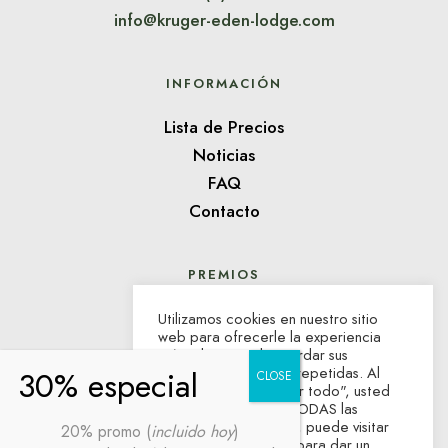
info@kruger-eden-lodge.com
INFORMACIÓN
Lista de Precios
Noticias
FAQ
Contacto
PREMIOS
Utilizamos cookies en nuestro sitio
web para ofrecerle la experiencia
más relevante al recordar sus
preferencias y visitas repetidas. Al
hacer clic en "Aceptar todo", usted
consiente el uso de TODAS las
cookies. Sin embargo, puede visitar
20% promo (
incluido hoy
)
"Ajustes de cookies" para dar un