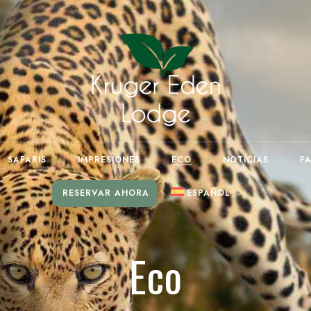
SAFARIS
IMPRESIONES
ECO
NOTICIAS
F
RESERVAR AHORA
ESPAÑOL
English
(
Inglés
)
Deutsch
(
Alemán
)
Eco
Afrikaans (South Africa)
Português
(
Portugués,
Portugal
)