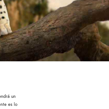
endrá un
nte es lo