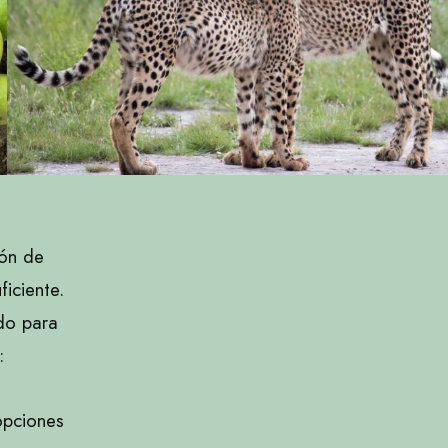
ión de
ficiente.
do para
:
opciones