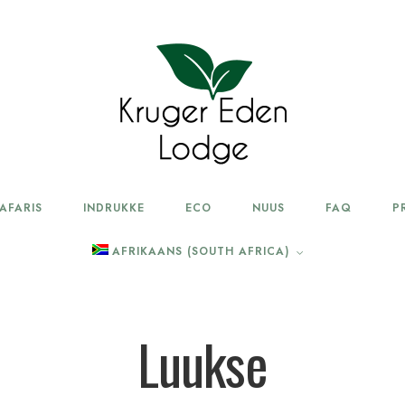
AFARIS
INDRUKKE
ECO
NUUS
FAQ
P
AFRIKAANS (SOUTH AFRICA)
English
Deutsch
(
German
)
Luukse
Español
(
Spanish
)
Português
(
Portuguese,
Portugal
)