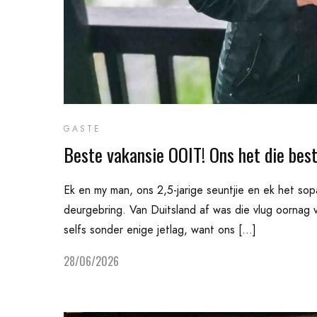
GASTE
Beste vakansie OOIT! Ons het die best
Ek en my man, ons 2,5-jarige seuntjie en ek het so
deurgebring. Van Duitsland af was die vlug oornag
selfs sonder enige jetlag, want ons […]
28/06/2026