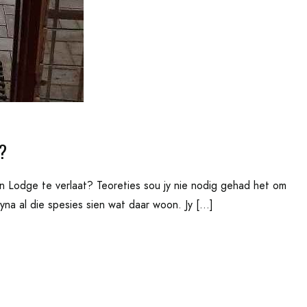
?
n Lodge te verlaat? Teoreties sou jy nie nodig gehad het om
byna al die spesies sien wat daar woon. Jy […]