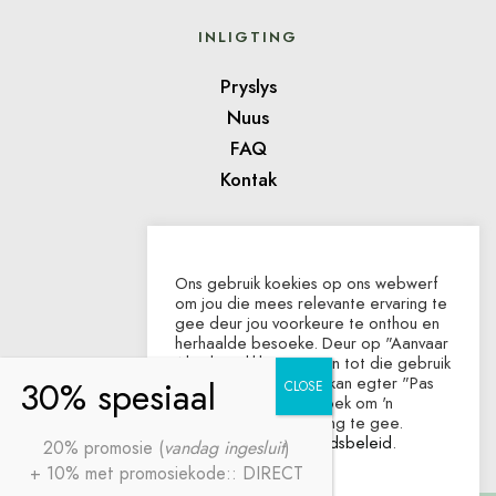
INLIGTING
Pryslys
Nuus
FAQ
Kontak
TOEKENNINGS
Ons gebruik koekies op ons webwerf
om jou die mees relevante ervaring te
gee deur jou voorkeure te onthou en
herhaalde besoeke. Deur op "Aanvaar
Almal" te klik, stem jy in tot die gebruik
van AL die koekies. Jy kan egter "Pas
die koekies aan" besoek om 'n
beheerde toestemming te gee.
Besoek ons
Privaatheidsbeleid
.
20% promosie (
vandag ingesluit
)
+ 10% met promosiekode:: DIRECT
Pas die koekies aan