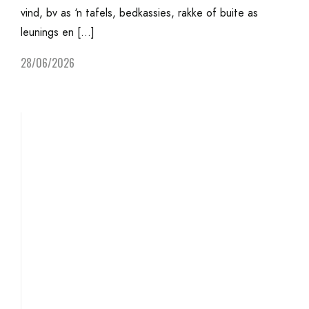
vind, bv as ‘n tafels, bedkassies, rakke of buite as
leunings en […]
28/06/2026