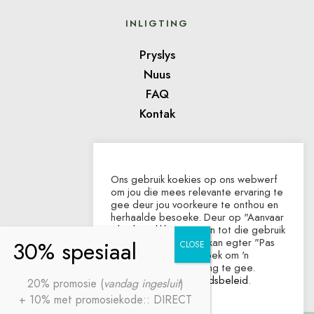
INLIGTING
Pryslys
Nuus
FAQ
Kontak
TOEKENNINGS
Ons gebruik koekies op ons webwerf
om jou die mees relevante ervaring te
gee deur jou voorkeure te onthou en
herhaalde besoeke. Deur op "Aanvaar
Almal" te klik, stem jy in tot die gebruik
van AL die koekies. Jy kan egter "Pas
die koekies aan" besoek om 'n
beheerde toestemming te gee.
Besoek ons
Privaatheidsbeleid
.
20% promosie (
vandag ingesluit
)
+ 10% met promosiekode:: DIRECT
Pas die koekies aan